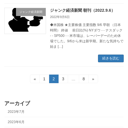
ジャンク経済新聞 朝刊（2022.9.6）
ジャンク経済新聞
2022年9月6日
◆米国株 ★主要株価 主要指数 9/6 早朝 （日本
時間） 終値 前日比(%) NYダウ - - ナスダック
- - SP500 - - 米市場は、レーバーデーのため休
場でした。9/6から米は新学期。新たな気持ちで
始ま […]
続きを読む
投
固
固
固
固
«
1
2
3
…
8
»
定
定
定
定
稿
ペ
ペ
ペ
ペ
ー
ー
ー
ー
の
ジ
ジ
ジ
ジ
アーカイブ
ペ
2023年7月
ー
2023年6月
ジ